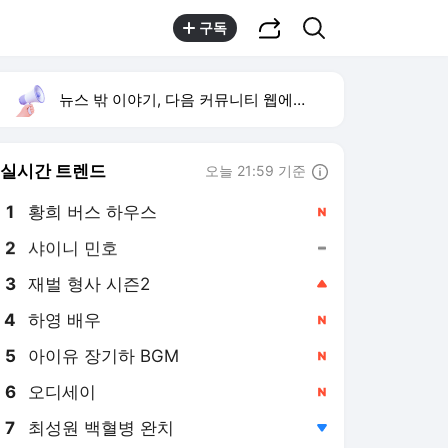
공유하기
검색
구독
뉴스 밖 이야기, 다음 커뮤니티 웹에서 보기
실시간 트렌드
오늘 21:59 기준
툴팁보기
1
황희 버스 하우스
,신규
2
샤이니 민호
,유지
3
재벌 형사 시즌2
,상승
4
하영 배우
,신규
5
아이유 장기하 BGM
,신규
6
오디세이
,신규
7
최성원 백혈병 완치
,하락