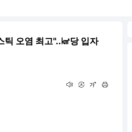
스틱 오염 최고"..㎢당 입자
음성으로 듣기
번역 설정
글씨크기 조절하기
인쇄하기