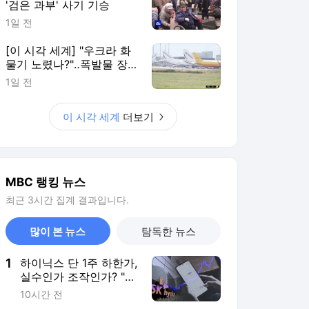
'검은 과부' 사기 기승
1일 전
[이 시각 세계] "우크라 화
물기 노렸나?"‥폭발물 장
착 드론 발견
1일 전
이 시각 세계
더보기
MBC 랭킹 뉴스
최근 3시간 집계 결과입니다.
많이 본 뉴스
탐독한 뉴스
1
하이닉스 단 1주 하한가,
실수인가 조작인가? "상
하한가 주문 금지"
10시간 전