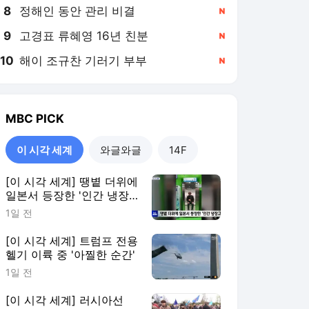
8
정해인 동안 관리 비결
,신규
9
고경표 류혜영 16년 친분
,신규
10
해이 조규찬 기러기 부부
,신규
MBC
PICK
이 시각 세계
와글와글
14F
[이 시각 세계] 땡볕 더위에
일본서 등장한 '인간 냉장
고'
1일 전
[이 시각 세계] 트럼프 전용
헬기 이륙 중 '아찔한 순간'
1일 전
[이 시각 세계] 러시아선