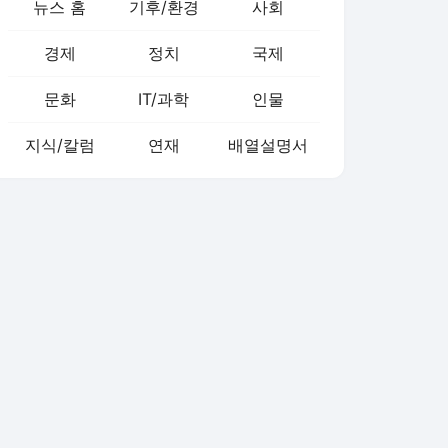
뉴스 홈
기후/환경
사회
경제
정치
국제
문화
IT/과학
인물
지식/칼럼
연재
배열설명서