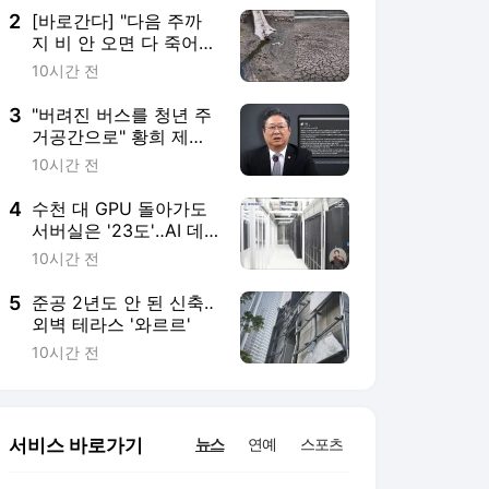
2
[바로간다] "다음 주까
지 비 안 오면 다 죽어"
폭염+가뭄, 유례없는 복
10시간 전
합 기후재난
3
"버려진 버스를 청년 주
거공간으로" 황희 제안
에 "당신부터 살라" 비판
10시간 전
쏟아져
4
수천 대 GPU 돌아가도
서버실은 '23도'‥AI 데
이터센터를 식혀라!
10시간 전
5
준공 2년도 안 된 신축‥
외벽 테라스 '와르르'
10시간 전
서비스 바로가기
뉴스
연예
스포츠